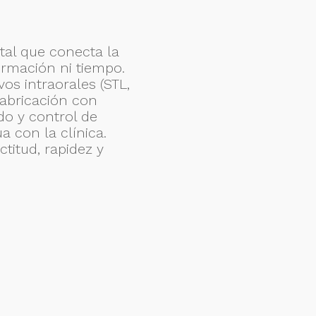
tal que conecta la
formación ni tiempo.
os intraorales (STL,
Fabricación con
do y control de
 con la clínica.
titud, rapidez y