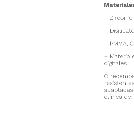
Materiale
– Zirconio
– Disilicat
– PMMA, Cr
– Material
digitales
Ofrecemos
resistente
adaptadas 
clínica den