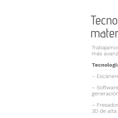
Tecno
mater
Trabajamos
más avanza
Tecnologí
– Escánere
– Softwar
generació
– Fresador
3D de alta