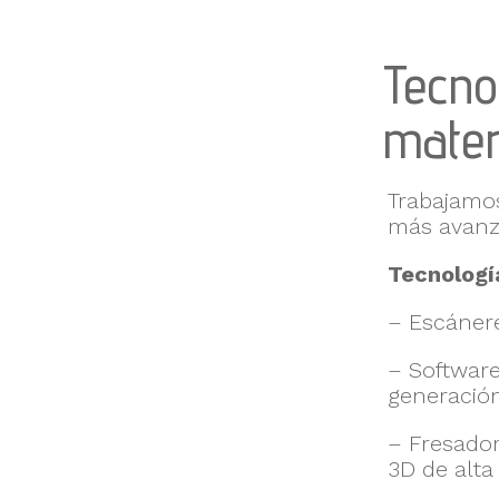
Tecno
mater
Trabajamos
más avanza
Tecnologí
– Escánere
– Softwar
generació
– Fresador
3D de alta