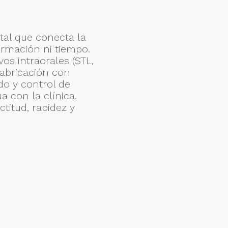
tal que conecta la
formación ni tiempo.
os intraorales (STL,
Fabricación con
do y control de
 con la clínica.
titud, rapidez y