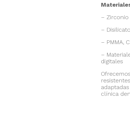
Materiale
– Zirconio
– Disilicat
– PMMA, Cr
– Material
digitales
Ofrecemos
resistente
adaptadas 
clínica den